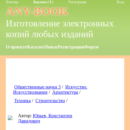
Помощь
Корзина ( 0 )
Регистрация
Вход
ANY-BOOK
Изготовление электронных
копий любых изданий
О проекте
Каталог
Поиск
Регистрация
Форум
Общественные науки 3
/
Искусство.
Искусствознание
/
Архитектура
/
Техника
/
Строительство
/
Автор:
Юрьев, Константин
Давидович