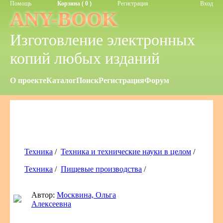
Помощь
Корзина ( 0 )
Регистрация
Вход
ANY-BOOK
Изготовление электронных
копий любых изданий
О проекте
Каталог
Поиск
Регистрация
Форум
Техника
/
Техника и технические науки в целом
/
Техника
/
Пищевые производства
/
Автор:
Москвина, Ольга
Алексеевна