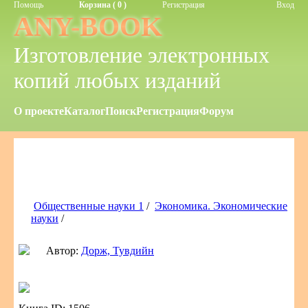
Помощь
Корзина ( 0 )
Регистрация
Вход
ANY-BOOK
Изготовление электронных
копий любых изданий
О проекте
Каталог
Поиск
Регистрация
Форум
Общественные науки 1
/
Экономика. Экономические
науки
/
Автор:
Дорж, Тувдийн