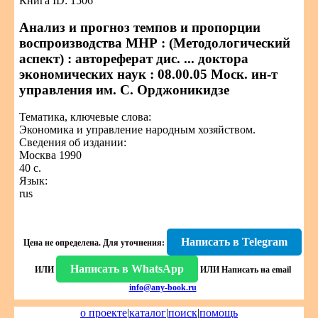
Книга ID: 1506
Анализ и прогноз темпов и пропорции
воспроизводства МНР : (Методологический
аспект) : автореферат дис. ... доктора
экономических наук : 08.00.05 Моск. ин-т
управления им. С. Орджоникидзе
Тематика, ключевые слова:
Экономика и управление народным хозяйством.
Сведения об издании:
Москва 1990
40 с.
Язык:
rus
Написать в Telegram
Цена не определена.
Для уточнения:
Написать в WhatsApp
ИЛИ
ИЛИ
Написать на email
info@any-book.ru
о проекте
|
каталог
|
поиск
|
помощь