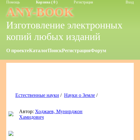
Помощь
Корзина ( 0 )
Регистрация
Вход
ANY-BOOK
Изготовление электронных
копий любых изданий
О проекте
Каталог
Поиск
Регистрация
Форум
Естественные науки
/
Науки о Земле
/
Автор:
Ходжаев, Мунирджон
Хамидович