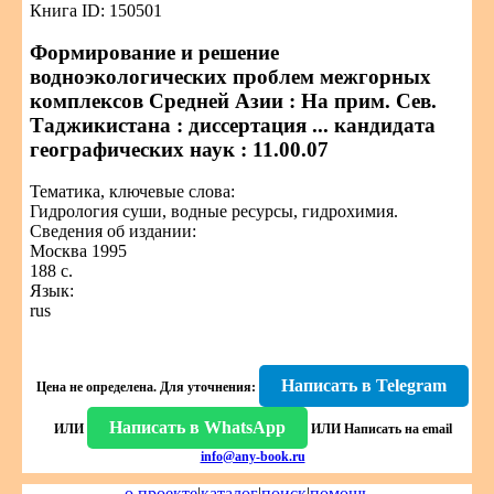
Книга ID: 150501
Формирование и решение
водноэкологических проблем межгорных
комплексов Средней Азии : На прим. Сев.
Таджикистана : диссертация ... кандидата
географических наук : 11.00.07
Тематика, ключевые слова:
Гидрология суши, водные ресурсы, гидрохимия.
Сведения об издании:
Москва 1995
188 с.
Язык:
rus
Написать в Telegram
Цена не определена.
Для уточнения:
Написать в WhatsApp
ИЛИ
ИЛИ
Написать на email
info@any-book.ru
о проекте
|
каталог
|
поиск
|
помощь