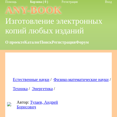
Помощь
Корзина ( 0 )
Регистрация
Вход
ANY-BOOK
Изготовление электронных
копий любых изданий
О проекте
Каталог
Поиск
Регистрация
Форум
Естественные науки
/
Физико-математические науки
/
Техника
/
Энергетика
/
Автор:
Тулаев, Андрей
Борисович