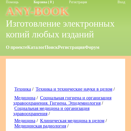
Помощь
Корзина ( 0 )
Регистрация
Вход
ANY-BOOK
Изготовление электронных
копий любых изданий
О проекте
Каталог
Поиск
Регистрация
Форум
Техника
/
Техника и технические науки в целом
/
Медицина
/
Социальная гигиена и организация
здравоохранения. Гигиена. Эпидемиология
/
Социальная медицина и организация
здравоохранения
/
Медицина
/
Клиническая медицина в целом
/
Медицинская радиология
/