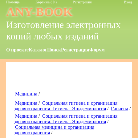
Помощь
Корзина ( 0 )
Регистрация
Вход
ANY-BOOK
Изготовление электронных
копий любых изданий
О проекте
Каталог
Поиск
Регистрация
Форум
Медицина
/
Медицина
/
Социальная гигиена и организация
здравоохранения. Гигиена. Эпидемиология
/
Гигиена
/
Медицина
/
Социальная гигиена и организация
здравоохранения. Гигиена. Эпидемиология
/
Социальная медицина и организация
здравоохранения
/