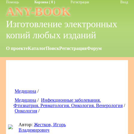
Помощь
Корзина ( 0 )
Регистрация
Вход
ANY-BOOK
Изготовление электронных
копий любых изданий
О проекте
Каталог
Поиск
Регистрация
Форум
Медицина
/
Медицина
/
Инфекционные заболевания.
Фтизиатрия. Ревматология. Онкология. Венерология
/
Онкология
/
Автор:
Жестков, Игорь
Владимирович