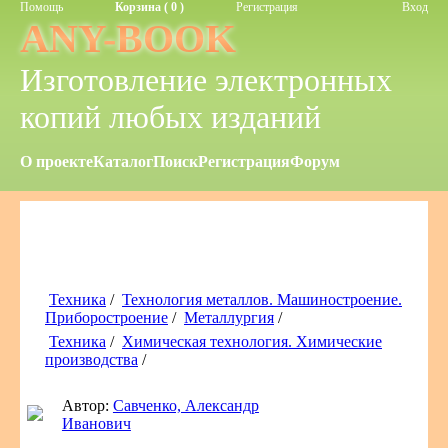
Помощь
Корзина ( 0 )
Регистрация
Вход
ANY-BOOK
Изготовление электронных
копий любых изданий
О проекте
Каталог
Поиск
Регистрация
Форум
Техника
/
Технология металлов. Машиностроение.
Приборостроение
/
Металлургия
/
Техника
/
Химическая технология. Химические
производства
/
Автор:
Савченко, Александр
Иванович