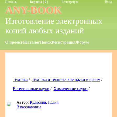
Помощь
Корзина ( 0 )
Регистрация
Вход
ANY-BOOK
Изготовление электронных
копий любых изданий
О проекте
Каталог
Поиск
Регистрация
Форум
Техника
/
Техника и технические науки в целом
/
Естественные науки
/
Химические науки
/
Автор:
Кулясова, Юлия
Вячеславовна