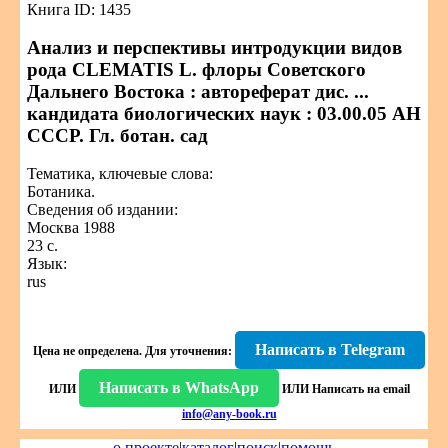
Книга ID: 1435
Анализ и перспективы интродукции видов
рода CLEMATIS L. флоры Советского
Дальнего Востока : автореферат дис. ...
кандидата биологических наук : 03.00.05 АН
СССР. Гл. ботан. сад
Тематика, ключевые слова:
Ботаника.
Сведения об издании:
Москва 1988
23 с.
Язык:
rus
Написать в Telegram
Цена не определена.
Для уточнения:
Написать в WhatsApp
ИЛИ
ИЛИ
Написать на email
info@any-book.ru
о проекте
|
каталог
|
поиск
|
помощь