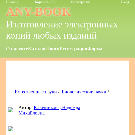
Помощь
Корзина ( 0 )
Регистрация
Вход
ANY-BOOK
Изготовление электронных
копий любых изданий
О проекте
Каталог
Поиск
Регистрация
Форум
Естественные науки
/
Биологические науки
/
Автор:
Ключникова, Надежда
Михайловна