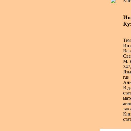
Кни
Ин
Ку
Тем
Инт
Вер
Све
М. 
347,
Язы
rus
Анн
В д
ста
мат
ана
так
Кни
ста