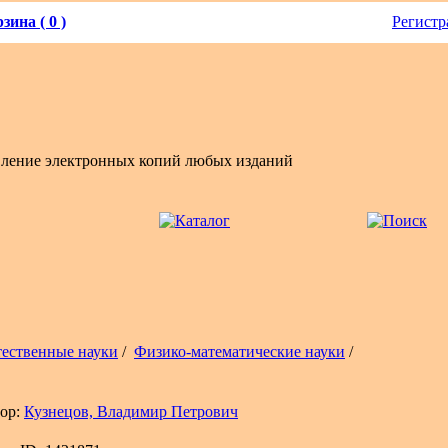
зина ( 0 )
Регистр
вление электронных копий любых изданий
тественные науки
/
Физико-математические науки
/
ор:
Кузнецов, Владимир Петрович