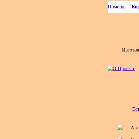
Помощь
Кор
Изгото
Ес
Авт