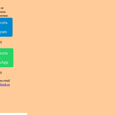
 не
лена.
нения:
сать
в
gram
И
сать
в
sApp
И
на email
book.ru