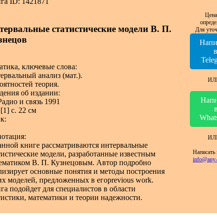
га ID: 1421871
Цена
опреде
тервальные статистические модели В. П.
Для уточ
знецов
Напи
Tele
атика, ключевые слова:
ервальный анализ (мат.).
ИЛ
оятностей теория.
дения об издании:
Напи
Радио и связь 1991
[1] с. 22 см
What
к:
отация:
ИЛ
анной книге рассматриваются интервальные
Написать 
тистические модели, разработанные известным
info@any-
ематиком В. П. Кузнецовым. Автор подробно
лизирует основные понятия и методы построения
их моделей, предложенных в егоprevious work.
га подойдет для специалистов в области
тистики, математики и теории надежности.