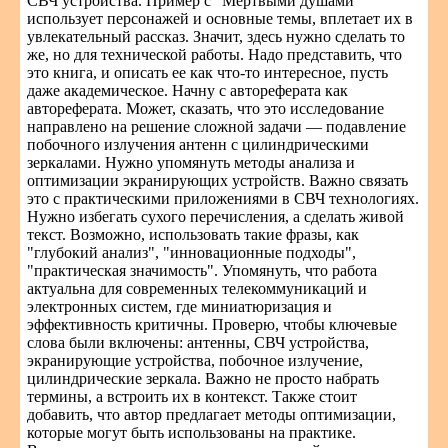
СВЧ устройства. Пример с "Мертвыми душами"
использует персонажей и основные темы, вплетает их в
увлекательный рассказ. Значит, здесь нужно сделать то
же, но для технической работы. Надо представить, что
это книга, и описать ее как что-то интересное, пусть
даже академическое. Начну с автореферата как
автореферата. Может, сказать, что это исследование
направлено на решение сложной задачи — подавление
побочного излучения антенн с цилиндрическими
зеркалами. Нужно упомянуть методы анализа и
оптимизации экранирующих устройств. Важно связать
это с практическими приложениями в СВЧ технологиях.
Нужно избегать сухого перечисления, а сделать живой
текст. Возможно, использовать такие фразы, как
"глубокий анализ", "инновационные подходы",
"практическая значимость". Упомянуть, что работа
актуальна для современных телекоммуникаций и
электронных систем, где миниатюризация и
эффективность критичны. Проверю, чтобы ключевые
слова были включены: антенны, СВЧ устройства,
экранирующие устройства, побочное излучение,
цилиндрические зеркала. Важно не просто набрать
термины, а встроить их в контекст. Также стоит
добавить, что автор предлагает методы оптимизации,
которые могут быть использованы на практике.