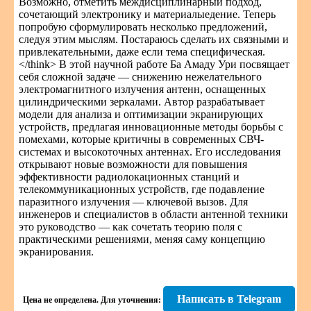
Возможно, отметить междисциплинарный подход,
сочетающий электронику и материалыедение. Теперь
попробую сформулировать несколько предложений,
следуя этим мыслям. Постараюсь сделать их связными и
привлекательными, даже если тема специфическая.
</think> В этой научной работе Ба Амаду Ури посвящает
себя сложной задаче — снижению нежелательного
электромагнитного излучения антенн, оснащенных
цилиндрическими зеркалами. Автор разрабатывает
модели для анализа и оптимизации экранирующих
устройств, предлагая инновационные методы борьбы с
помехами, которые критичны в современных СВЧ-
системах и высокоточных антеннах. Его исследования
открывают новые возможности для повышения
эффективности радиолокационных станций и
телекоммуникационных устройств, где подавление
паразитного излучения — ключевой вызов. Для
инженеров и специалистов в области антенной техники
это руководство — как сочетать теорию поля с
практическими решениями, меняя саму концепцию
экранирования.
Написать в Telegram
Цена не определена.
Для уточнения: