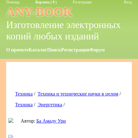
Помощь
Корзина ( 0 )
Регистрация
Вход
ANY-BOOK
Изготовление электронных
копий любых изданий
О проекте
Каталог
Поиск
Регистрация
Форум
Техника
/
Техника и технические науки в целом
/
Техника
/
Энергетика
/
Автор:
Ба Амаду Ури