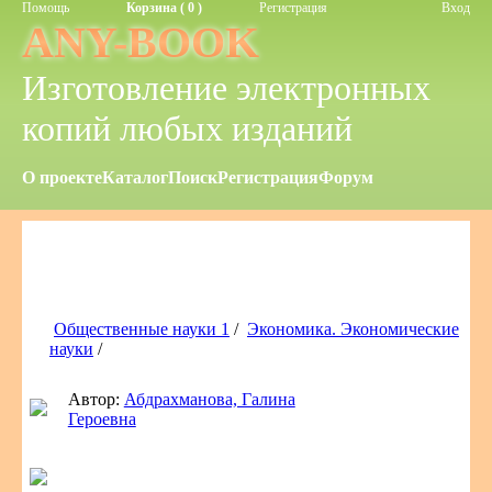
Помощь
Корзина ( 0 )
Регистрация
Вход
ANY-BOOK
Изготовление электронных
копий любых изданий
О проекте
Каталог
Поиск
Регистрация
Форум
Общественные науки 1
/
Экономика. Экономические
науки
/
Автор:
Абдрахманова, Галина
Героевна