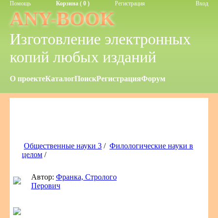
Помощь
Корзина ( 0 )
Регистрация
Вход
ANY-BOOK
Изготовление электронных
копий любых изданий
О проекте
Каталог
Поиск
Регистрация
Форум
Общественные науки 3
/
Филологические науки в
целом
/
Автор:
Франка, Стролого
Перович