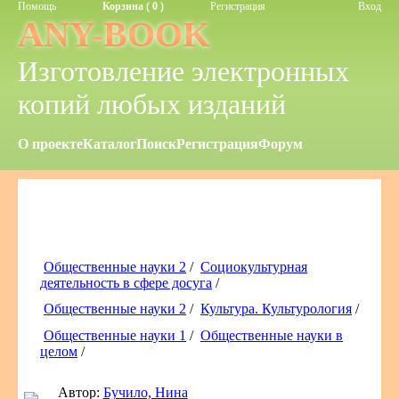
Помощь
Корзина ( 0 )
Регистрация
Вход
ANY-BOOK
Изготовление электронных
копий любых изданий
О проекте
Каталог
Поиск
Регистрация
Форум
Общественные науки 2
/
Социокультурная
деятельность в сфере досуга
/
Общественные науки 2
/
Культура. Культурология
/
Общественные науки 1
/
Общественные науки в
целом
/
Автор:
Бучило, Нина