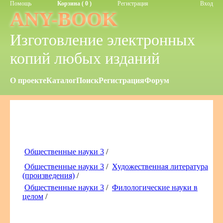
Помощь
Корзина ( 0 )
Регистрация
Вход
ANY-BOOK
Изготовление электронных
копий любых изданий
О проекте
Каталог
Поиск
Регистрация
Форум
Общественные науки 3
/
Общественные науки 3
/
Художественная литература
(произведения)
/
Общественные науки 3
/
Филологические науки в
целом
/