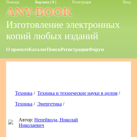
Помощь
Корзина ( 0 )
Регистрация
Вход
ANY-BOOK
Изготовление электронных
копий любых изданий
О проекте
Каталог
Поиск
Регистрация
Форум
Техника
/
Техника и технические науки в целом
/
Техника
/
Энергетика
/
Автор:
Непейвода, Николай
Николаевич