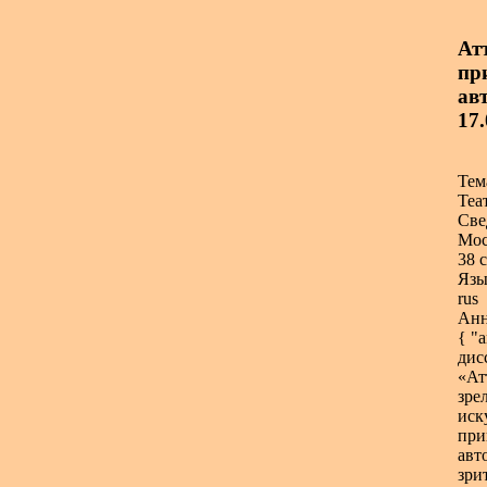
Ат
пр
авт
17.
Тем
Теа
Све
Мос
38 с
Язы
rus
Анн
{ "
дис
«Ат
зре
иск
при
авт
зри