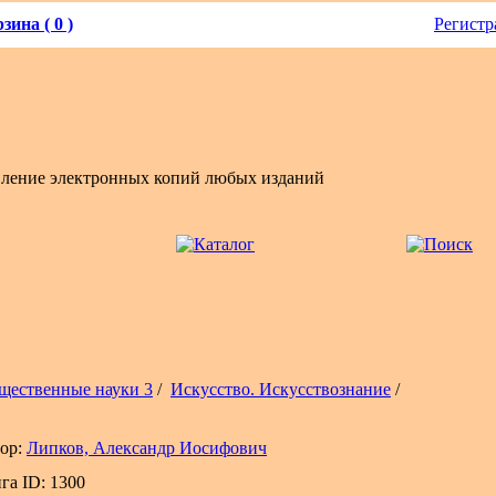
зина ( 0 )
Регистр
вление электронных копий любых изданий
щественные науки 3
/
Искусство. Искусствознание
/
ор:
Липков, Александр Иосифович
га ID: 1300