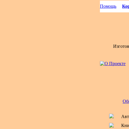
Помощь
Кор
Изгото
Об
Авт
Кни