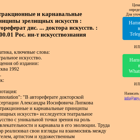
Цена
опреде
тракционные и карнавальные
Для уточ
инципы зрелищных искусств :
Напи
ореферат дис. ... доктора искусств. :
00.01 Рос. ин-т искусствознания
Tele
ИЛ
атика, ключевые слова:
тральное искусство.
Напи
дения об издании:
ква 1992
What
.
к:
ИЛ
отация:
Написать 
annotation": "В автореферате докторской
info@any-
сертации Александра Иосифовича Липкова
тракционные и карнавальные принципы
лищных искусств» исследуется театральное
усство с уникальной точки зрения на роль
влекательности и карнавала в его эволюции. Труда
ор реализовал свои взгляды на взаимосвязь между
телем, артистом и художественным