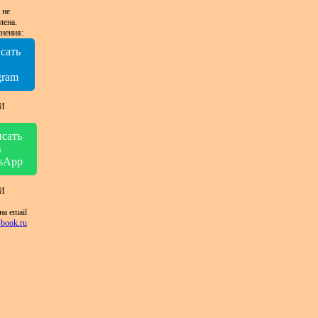
 не
лена.
нения:
сать
в
gram
И
сать
в
sApp
И
на email
book.ru