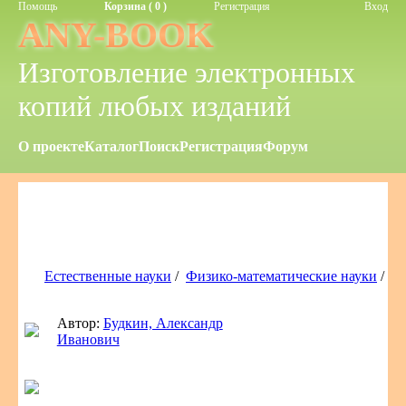
Помощь
Корзина ( 0 )
Регистрация
Вход
ANY-BOOK
Изготовление электронных
копий любых изданий
О проекте
Каталог
Поиск
Регистрация
Форум
Естественные науки
/
Физико-математические науки
/
Автор:
Будкин, Александр
Иванович