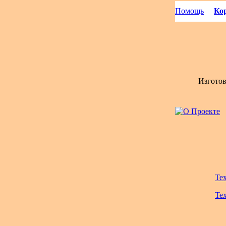
Помощь
Кор
Изгото
Те
Те