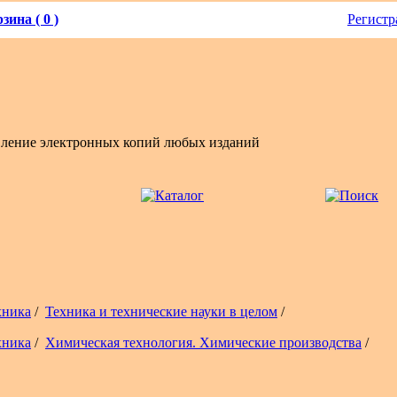
зина ( 0 )
Регистр
вление электронных копий любых изданий
хника
/
Техника и технические науки в целом
/
хника
/
Химическая технология. Химические производства
/