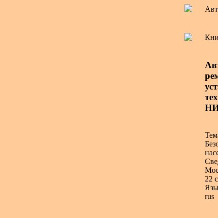
Авт
Кни
Ав
ре
уст
тех
НИ
Тем
Без
нас
Све
Мос
22 с
Язы
rus