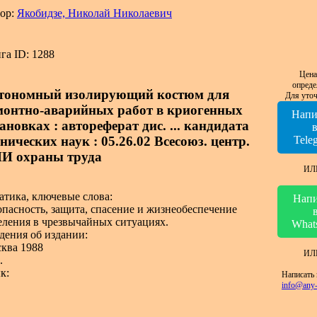
ор:
Якобидзе, Николай Николаевич
га ID: 1288
Цена
опреде
тономный изолирующий костюм для
Для уточ
монтно-аварийных работ в криогенных
Напи
ановках : автореферат дис. ... кандидата
нических наук : 05.26.02 Всесоюз. центр.
Tele
И охраны труда
ИЛ
атика, ключевые слова:
Напи
опасность, защита, спасение и жизнеобеспечение
еления в чрезвычайных ситуациях.
What
дения об издании:
ква 1988
ИЛ
.
к:
Написать 
info@any-