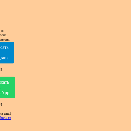
 не
лена.
нения:
сать
в
gram
И
сать
в
sApp
И
на email
book.ru