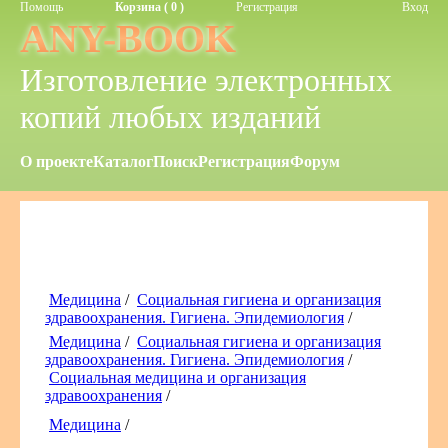
Помощь
Корзина ( 0 )
Регистрация
Вход
ANY-BOOK
Изготовление электронных
копий любых изданий
О проекте
Каталог
Поиск
Регистрация
Форум
Медицина
/
Социальная гигиена и организация
здравоохранения. Гигиена. Эпидемиология
/
Медицина
/
Социальная гигиена и организация
здравоохранения. Гигиена. Эпидемиология
/
Социальная медицина и организация
здравоохранения
/
Медицина
/