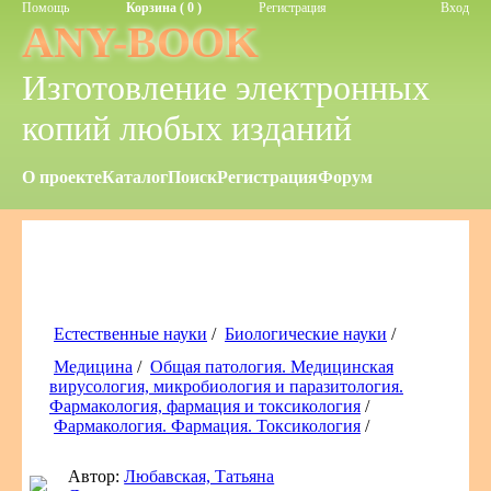
Помощь
Корзина ( 0 )
Регистрация
Вход
ANY-BOOK
Изготовление электронных
копий любых изданий
О проекте
Каталог
Поиск
Регистрация
Форум
Естественные науки
/
Биологические науки
/
Медицина
/
Общая патология. Медицинская
вирусология, микробиология и паразитология.
Фармакология, фармация и токсикология
/
Фармакология. Фармация. Токсикология
/
Автор:
Любавская, Татьяна