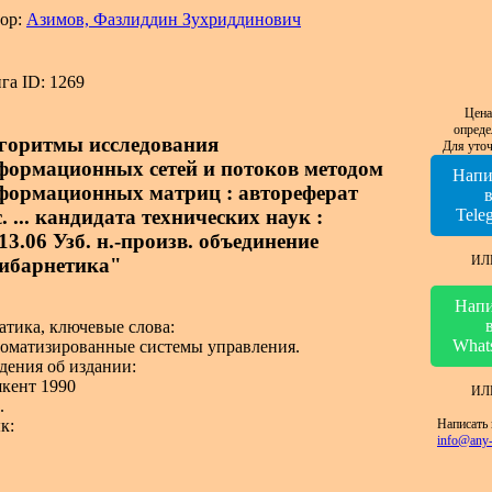
ор:
Азимов, Фазлиддин Зухриддинович
га ID: 1269
Цена
опреде
горитмы исследования
Для уточ
формационных сетей и потоков методом
Напи
формационных матриц : автореферат
. ... кандидата технических наук :
Tele
13.06 Узб. н.-произв. объединение
ИЛ
ибарнетика"
Напи
атика, ключевые слова:
What
оматизированные системы управления.
дения об издании:
кент 1990
ИЛ
.
Написать 
к:
info@any-