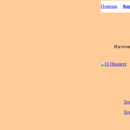
Помощь
Кор
Изгото
Те
Те