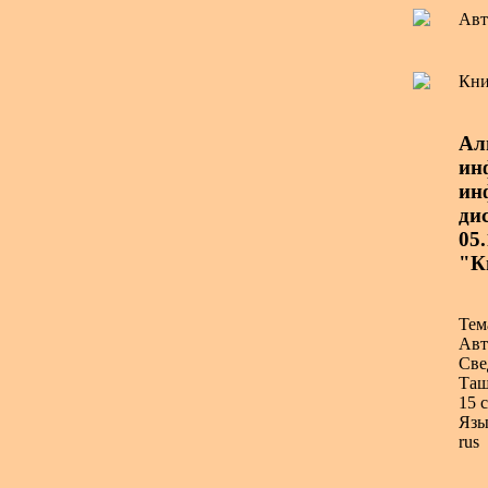
Авт
Кни
Ал
ин
ин
дис
05.
"К
Тем
Авт
Све
Таш
15 с
Язы
rus