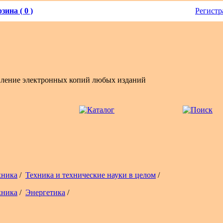
зина ( 0 )
Регистр
вление электронных копий любых изданий
хника
/
Техника и технические науки в целом
/
хника
/
Энергетика
/