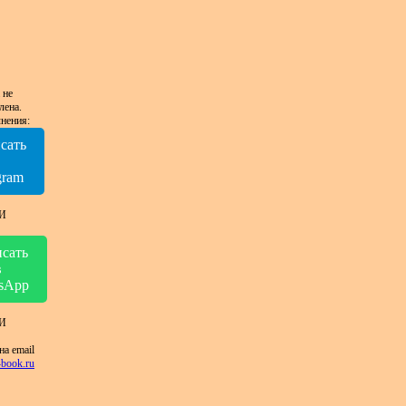
 не
лена.
нения:
сать
в
gram
И
сать
в
sApp
И
на email
book.ru