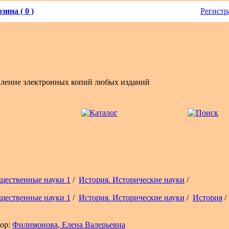
зина ( 0 )
Регистр
вление электронных копий любых изданий
щественные науки 1
/
История. Исторические науки
/
щественные науки 1
/
История. Исторические науки
/
История
/
ор:
Филимонова, Елена Валерьевна