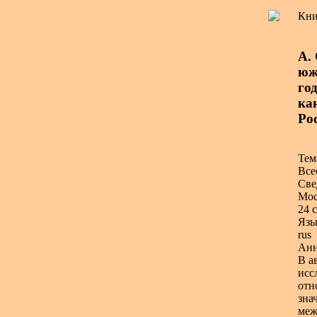
Кни
А.
юж
год
ка
Ро
Тем
Все
Све
Мос
24 с
Язы
rus
Анн
В а
исс
отн
зна
меж