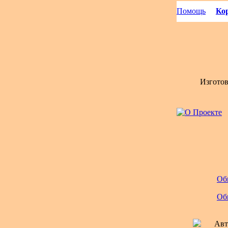
Помощь
Кор
Изгото
Об
Об
Авт