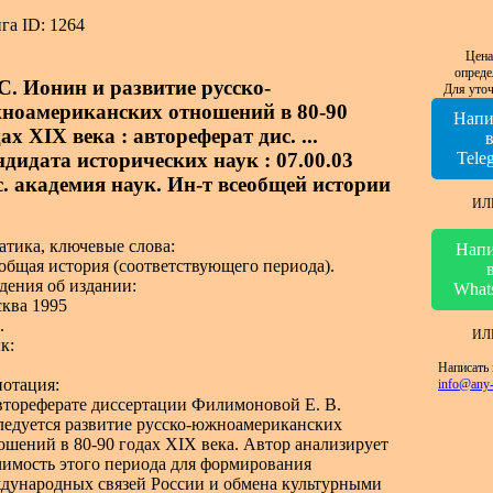
га ID: 1264
Цена
опреде
 С. Ионин и развитие русско-
Для уточ
ноамериканских отношений в 80-90
Напи
ах XIX века : автореферат дис. ...
ндидата исторических наук : 07.00.03
Tele
с. академия наук. Ин-т всеобщей истории
ИЛ
атика, ключевые слова:
Напи
общая история (соответствующего периода).
дения об издании:
What
ква 1995
.
ИЛ
к:
Написать 
отация:
info@any-
втореферате диссертации Филимоновой Е. В.
ледуется развитие русско-южноамериканских
ошений в 80-90 годах XIX века. Автор анализирует
чимость этого периода для формирования
дународных связей России и обмена культурными