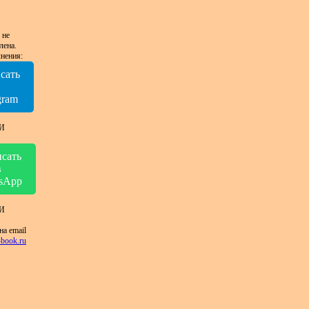
 не
лена.
нения:
сать
в
gram
И
сать
в
sApp
И
на email
book.ru