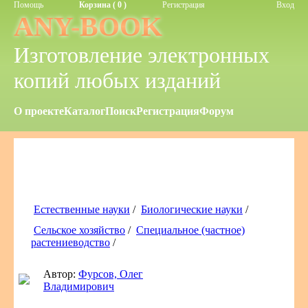
Помощь
Корзина ( 0 )
Регистрация
Вход
ANY-BOOK
Изготовление электронных
копий любых изданий
О проекте
Каталог
Поиск
Регистрация
Форум
Естественные науки
/
Биологические науки
/
Сельское хозяйство
/
Специальное (частное)
растениеводство
/
Автор:
Фурсов, Олег
Владимирович