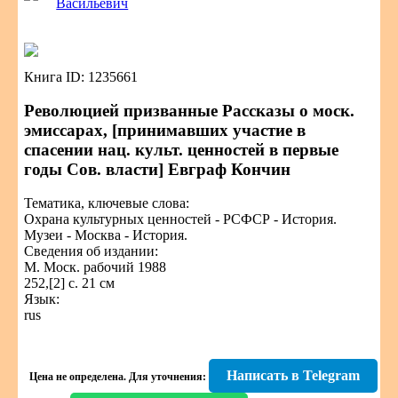
Васильевич
Книга ID: 1235661
Революцией призванные Рассказы о моск.
эмиссарах, [принимавших участие в
спасении нац. культ. ценностей в первые
годы Сов. власти] Евграф Кончин
Тематика, ключевые слова:
Охрана культурных ценностей - РСФСР - История.
Музеи - Москва - История.
Сведения об издании:
М. Моск. рабочий 1988
252,[2] с. 21 см
Язык:
rus
Написать в Telegram
Цена не определена.
Для уточнения: