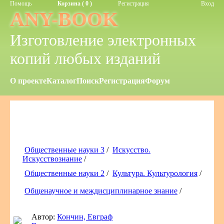
Помощь
Корзина ( 0 )
Регистрация
Вход
ANY-BOOK
Изготовление электронных
копий любых изданий
О проекте
Каталог
Поиск
Регистрация
Форум
Общественные науки 3
/
Искусство.
Искусствознание
/
Общественные науки 2
/
Культура. Культурология
/
Общенаучное и междисциплинарное знание
/
Автор:
Кончин, Евграф