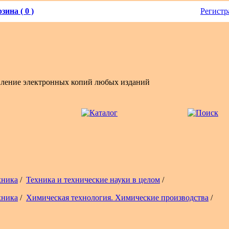
зина ( 0 )
Регистр
вление электронных копий любых изданий
хника
/
Техника и технические науки в целом
/
хника
/
Химическая технология. Химические производства
/