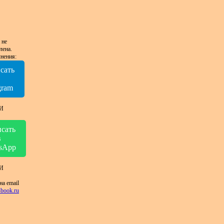
 не
лена.
нения:
сать
в
gram
И
сать
в
sApp
И
на email
book.ru