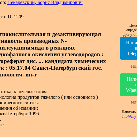
ор:
Пекаревский, Борис Владимирович
га ID: 1209
Цена
опреде
тиокислительная и дезактивирующая
Для уточ
тивность производных N-
Напи
нилсукцинимида в реакциях
дкофазного окисления углеводородов :
Tele
тореферат дис. ... кандидата химических
ИЛ
ук : 05.17.04 Санкт-Петербургский гос.
хнологич. ин-т
Напи
What
атика, ключевые слова:
нология продуктов тяжелого ( или основного )
анического синтеза.
ИЛ
дения об издании:
Написать 
кт-Петербург 1996
info@any-
.
к: