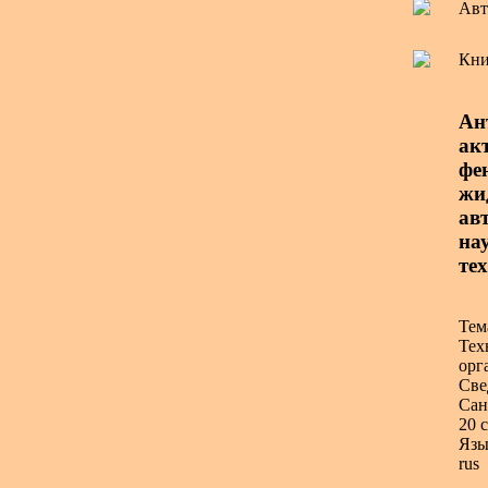
Авт
Кни
Ан
ак
фе
жи
ав
на
те
Тем
Тех
орг
Све
Сан
20 с
Язы
rus