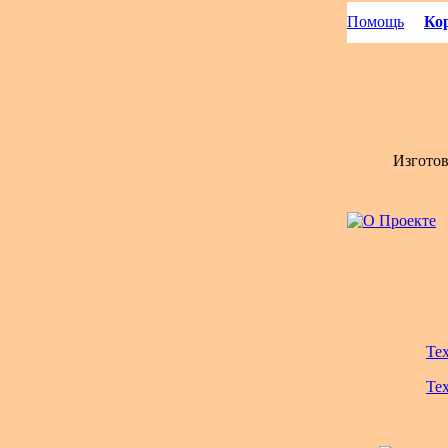
Помощь
Кор
Изгото
Те
Те