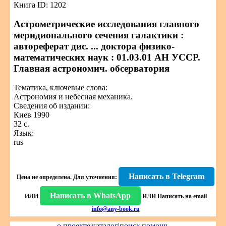
Книга ID: 1202
Астрометрические исследования главного
меридионального сечения галактики :
автореферат дис. ... доктора физико-
математических наук : 01.03.01 АН УССР.
Главная астрономич. обсерватория
Тематика, ключевые слова:
Астрономия и небесная механика.
Сведения об издании:
Киев 1990
32 с.
Язык:
rus
Написать в Telegram
Цена не определена.
Для уточнения:
Написать в WhatsApp
ИЛИ
ИЛИ
Написать на email
info@any-book.ru
о проекте
|
каталог
|
поиск
|
помощь