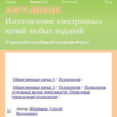
Помощь
Корзина ( 0 )
Регистрация
Вход
ANY-BOOK
Изготовление электронных
копий любых изданий
О проекте
Каталог
Поиск
Регистрация
Форум
Общественные науки 3
/
Психология
/
Общественные науки 3
/
Психология
/
Психология
отдельных видов деятельности. Отраслевая
(прикладная) психология
/
Автор:
Щербаков, Сергей
Витальевич