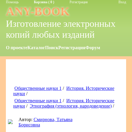
Помощь
Корзина ( 0 )
Регистрация
Вход
ANY-BOOK
Изготовление электронных
копий любых изданий
О проекте
Каталог
Поиск
Регистрация
Форум
Общественные науки 1
/
История. Исторические
науки
/
Общественные науки 1
/
История. Исторические
науки
/
Этнография (этнология, народоведение)
/
Автор:
Смирнова, Татьяна
Борисовна