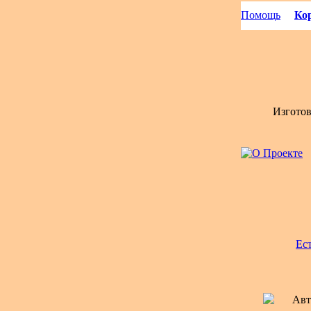
Помощь
Кор
Изгото
Ес
Авт