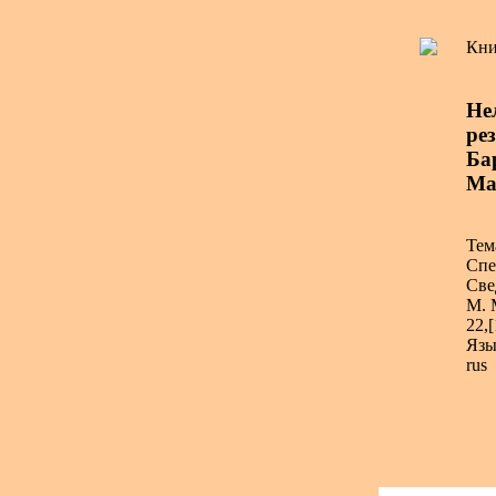
Кни
Не
ре
Ба
Ма
Тем
Спе
Све
М.
22,[
Язы
rus