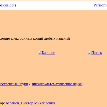
зина ( 0 )
Регистр
вление электронных копий любых изданий
тественные науки
/
Физико-математические науки
/
ор:
Баранов, Виктор Михайлович