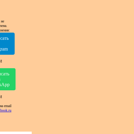
 не
лена.
нения:
сать
в
gram
И
сать
в
sApp
И
на email
book.ru