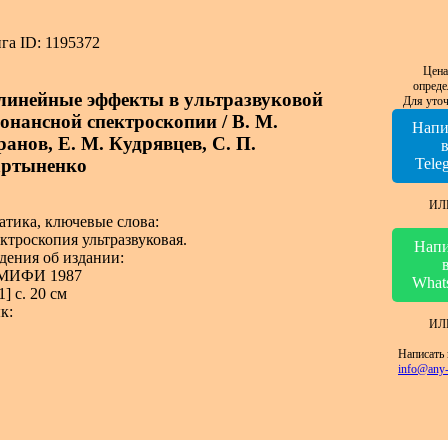
га ID: 1195372
Цена
опреде
линейные эффекты в ультразвуковой
Для уточ
зонансной спектроскопии / В. М.
Напи
ранов, Е. М. Кудрявцев, С. П.
ртыненко
Tele
ИЛ
атика, ключевые слова:
ктроскопия ультразвуковая.
Напи
дения об издании:
 МИФИ 1987
What
1] с. 20 см
к:
ИЛ
Написать 
info@any-