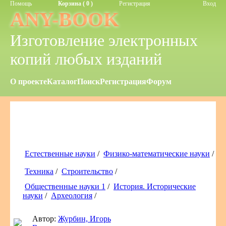
Помощь
Корзина ( 0 )
Регистрация
Вход
ANY-BOOK
Изготовление электронных
копий любых изданий
О проекте
Каталог
Поиск
Регистрация
Форум
Естественные науки
/
Физико-математические науки
/
Техника
/
Строительство
/
Общественные науки 1
/
История. Исторические
науки
/
Археология
/
Автор:
Журбин, Игорь