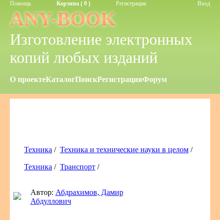
Помощь
Корзина ( 0 )
Регистрация
Вход
ANY-BOOK
Изготовление электронных
копий любых изданий
О проекте
Каталог
Поиск
Регистрация
Форум
Техника
/
Техника и технические науки в целом
/
Техника
/
Транспорт
/
Автор:
Абдрахимов, Дамир
Абдуллович