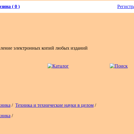
зина ( 0 )
Регистр
вление электронных копий любых изданий
хника
/
Техника и технические науки в целом
/
хника
/