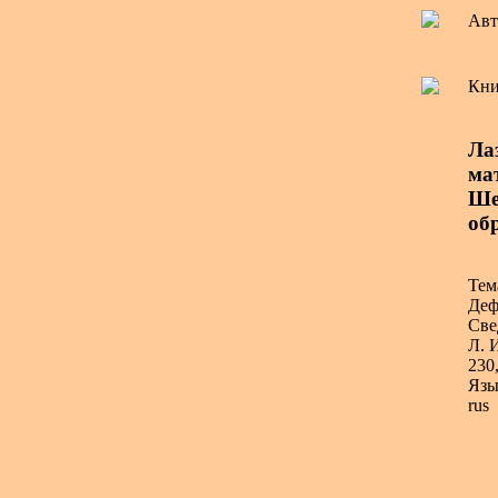
Авт
Кни
Ла
мат
Ше
об
Тем
Деф
Све
Л. 
230,
Язы
rus