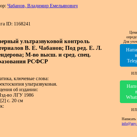
ор:
Чабанов, Владимир Емельянович
га ID: 1168241
Цена
опреде
зерный ультразвуковой контроль
Для уточ
ериалов В. Е. Чабанов; Под ред. Е. Л.
Напи
ндерова; М-во высш. и сред. спец.
разования РСФСР
Tele
ИЛ
атика, ключевые слова:
ектоскопия ультразвуковая.
Напи
дения об издании:
Изд-во ЛГУ 1986
What
[2] с. 20 см
к:
ИЛ
Написать 
info@any-