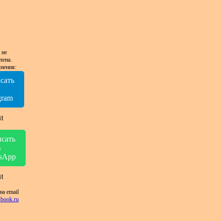
 не
лена.
нения:
сать
в
gram
И
сать
в
sApp
И
на email
book.ru