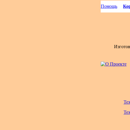
Помощь
Кор
Изгото
Те
Те