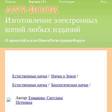
Помощь
Корзина ( 0 )
Регистрация
Вход
ANY-BOOK
Изготовление электронных
копий любых изданий
О проекте
Каталог
Поиск
Регистрация
Форум
Естественные науки
/
Науки о Земле
/
Естественные науки
/
Биологические науки
/
Автор:
Ермакова, Светлана
Петровна