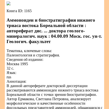
Книга ID: 1165
Аммоноидеи и биостратиграфия нижнего
триаса востока Бореальной области :
автореферат дис. ... доктора геолого-
минералогич. наук : 04.00.09 Моск. гос. ун-т.
Геологич. факультет
Тематика, ключевые слова:
Палеонтология и стратиграфия.
Сведения об издании:
Москва 1995
32 с.
Язык:
rus
Аннотация:
В данной автореферате докторской диссертации
рассматриваются аммоноидеи нижнего триаса востока
Бореальной области с точки зрения биостратиграфии.
Автор Ермакова, Светлана Петровна, анализирует
морфологические и качественные особенности
фоссильных представителей аммоноидей, общающихся с