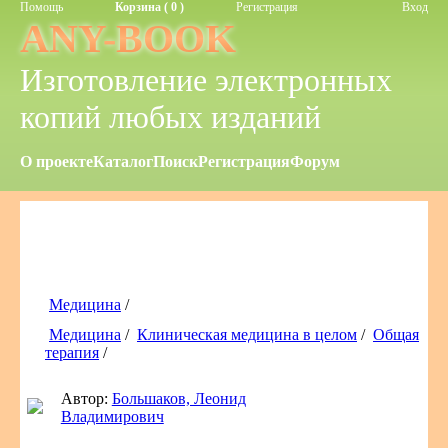
Помощь
Корзина ( 0 )
Регистрация
Вход
ANY-BOOK
Изготовление электронных
копий любых изданий
О проекте
Каталог
Поиск
Регистрация
Форум
Медицина
/
Медицина
/
Клиническая медицина в целом
/
Общая
терапия
/
Автор:
Большаков, Леонид
Владимирович