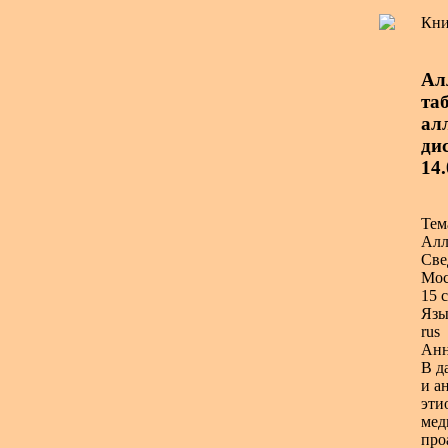
Кни
Ал
та
ал
дис
14.
Тем
Алл
Све
Мос
15 с
Язы
rus
Анн
В д
и а
эти
мед
про