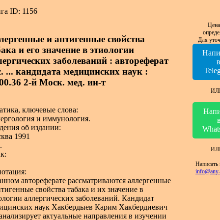
га ID: 1156
Цена
опреде
лергенные и антигенные свойства
Для уточ
бака и его значение в этиологии
Напи
лергических заболеваний : автореферат
. ... кандидата медицинских наук :
Tele
00.36 2-й Моск. мед. ин-т
ИЛ
атика, ключевые слова:
Напи
ергология и иммунология.
дения об издании:
What
ква 1991
.
ИЛ
к:
Написать 
отация:
info@any-
анном автореферате рассматриваются аллергенные
нтигенные свойства табака и их значение в
ологии аллергических заболеваний. Кандидат
ицинских наук Хакбердыев Карим Хакбердиевич
анализирует актуальные направления в изучении