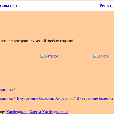
зина ( 0 )
Регистр
вление электронных копий любых изданий
дицина
/
дицина
/
Внутренние болезни. Хирургия
/
Внутренние болезни
ор:
Хакбердыев, Карим Хакбердыевич