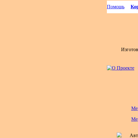
Помощь
Кор
Изгото
Ме
Ме
Авт