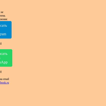
 не
лена.
нения:
сать
в
gram
И
сать
в
sApp
И
на email
book.ru