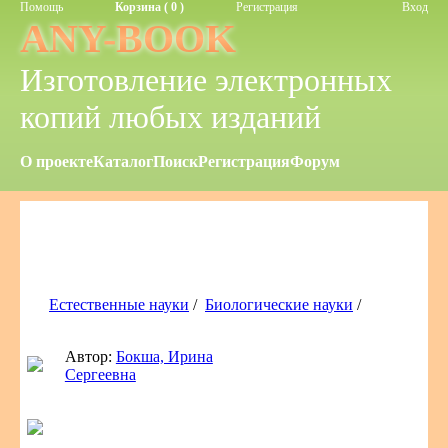
Помощь
Корзина ( 0 )
Регистрация
Вход
ANY-BOOK
Изготовление электронных
копий любых изданий
О проекте
Каталог
Поиск
Регистрация
Форум
Естественные науки
/
Биологические науки
/
Автор:
Бокша, Ирина
Сергеевна