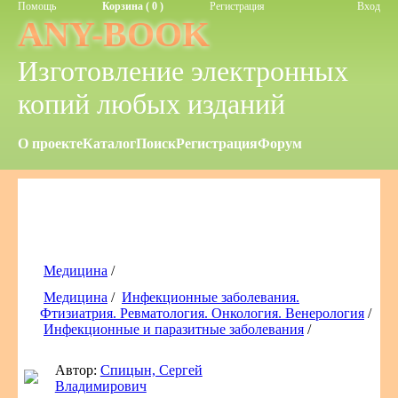
Помощь
Корзина ( 0 )
Регистрация
Вход
ANY-BOOK
Изготовление электронных
копий любых изданий
О проекте
Каталог
Поиск
Регистрация
Форум
Медицина
/
Медицина
/
Инфекционные заболевания.
Фтизиатрия. Ревматология. Онкология. Венерология
/
Инфекционные и паразитные заболевания
/
Автор:
Спицын, Сергей
Владимирович