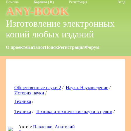
Помощь
Корзина ( 0 )
Регистрация
Вход
ANY-BOOK
Изготовление электронных
копий любых изданий
О проекте
Каталог
Поиск
Регистрация
Форум
Общественные науки 2
/
Наука. Науковедение
/
История науки
/
Техника
/
Техника
/
Техника и технические науки в целом
/
Автор:
Павленко, Анатолий