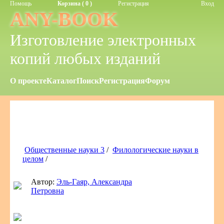
Помощь
Корзина ( 0 )
Регистрация
Вход
ANY-BOOK
Изготовление электронных
копий любых изданий
О проекте
Каталог
Поиск
Регистрация
Форум
Общественные науки 3
/
Филологические науки в
целом
/
Автор:
Эль-Гаяр, Александра
Петровна