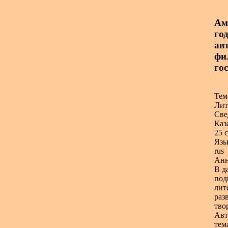
Ам
го
авт
фи
гос
Тем
Лит
Све
Каз
25 с
Язы
rus
Анн
В д
под
лит
раз
тво
Авт
тем