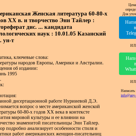
Цена
опреде
ериканская Женская литература 60-80-х
Для уточ
дов XX в. и творчество Энн Тайлер :
Напи
ореферат дис. ... кандидата
лологических наук : 10.01.05 Казанский
Tele
. ун-т
ИЛ
атика, ключевые слова:
Напи
ературы народов Европы, Америки и Австралии.
дения об издании:
What
ань 1995
.
ИЛ
к:
Написать 
отация:
info@any-
анной дисертационной работе Нурииевой Д.Э.
нимается вопрос о месте американской женской
ературы 60-80-х годов XX века в контексте
вития мировой культуры и ее влиянии на
рчество знаменитой писательницы Энн Тайлер.
ор подробно анализирует особенности стиля и
атики работ американских женщин-писательниц