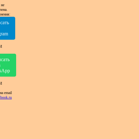
 не
лена.
нения:
сать
в
gram
И
сать
в
sApp
И
на email
book.ru