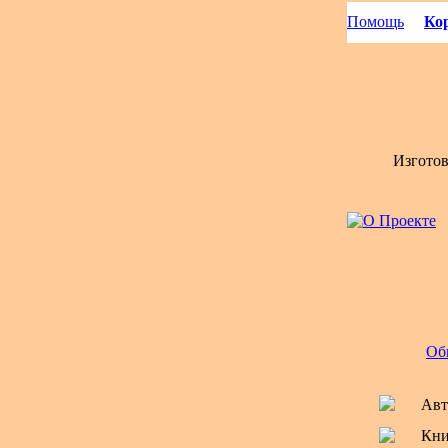
Помощь
Кор
Изгото
Об
Авт
Кни