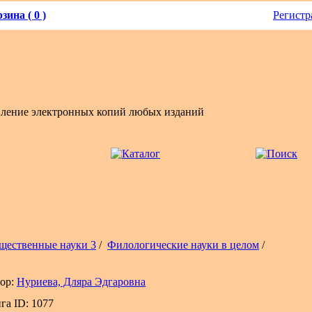
зина ( 0 )
Регистр
вление электронных копий любых изданий
щественные науки 3
/
Филологические науки в целом
/
ор:
Нуриева, Дляра Эдгаровна
га ID: 1077