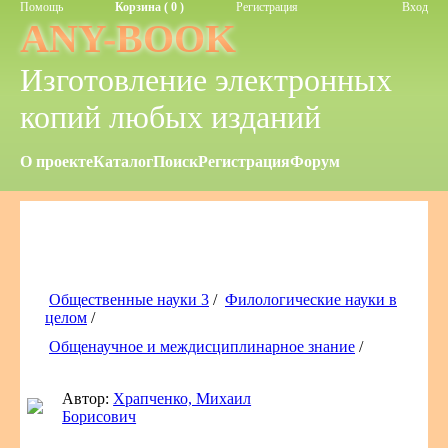
Помощь
Корзина ( 0 )
Регистрация
Вход
ANY-BOOK
Изготовление электронных
копий любых изданий
О проекте
Каталог
Поиск
Регистрация
Форум
Общественные науки 3
/
Филологические науки в
целом
/
Общенаучное и междисциплинарное знание
/
Автор:
Храпченко, Михаил
Борисович