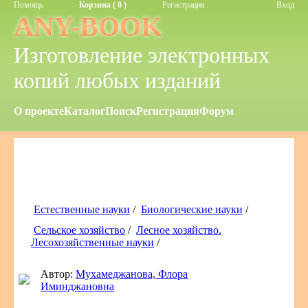
Помощь
Корзина ( 0 )
Регистрация
Вход
ANY-BOOK
Изготовление электронных
копий любых изданий
О проекте
Каталог
Поиск
Регистрация
Форум
Естественные науки
/
Биологические науки
/
Сельское хозяйство
/
Лесное хозяйство.
Лесохозяйственные науки
/
Автор:
Мухамеджанова, Флора
Иминджановна