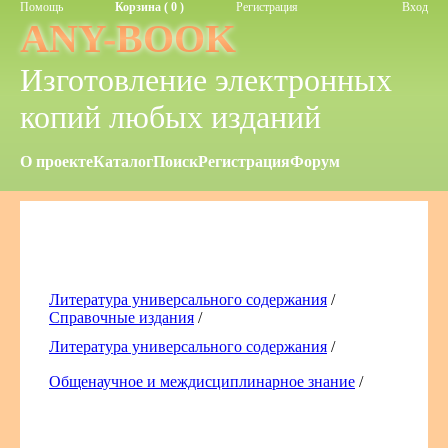
Помощь
Корзина ( 0 )
Регистрация
Вход
ANY-BOOK
Изготовление электронных
копий любых изданий
О проекте
Каталог
Поиск
Регистрация
Форум
Литература универсального содержания
/
Справочные издания
/
Литература универсального содержания
/
Общенаучное и междисциплинарное знание
/