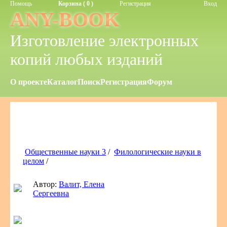
Помощь
Корзина ( 0 )
Регистрация
Вход
ANY-BOOK
Изготовление электронных
копий любых изданий
О проекте
Каталог
Поиск
Регистрация
Форум
Общественные науки 3
/
Филологические науки в
целом
/
Автор:
Валит, Елена
Сергеевна