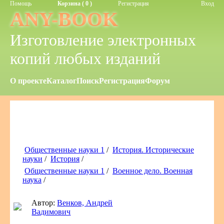
Помощь
Корзина ( 0 )
Регистрация
Вход
ANY-BOOK
Изготовление электронных
копий любых изданий
О проекте
Каталог
Поиск
Регистрация
Форум
Общественные науки 1
/
История. Исторические
науки
/
История
/
Общественные науки 1
/
Военное дело. Военная
наука
/
Автор:
Венков, Андрей
Вадимович