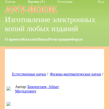
Помощь
Корзина ( 0 )
Регистрация
Вход
ANY-BOOK
Изготовление электронных
копий любых изданий
О проекте
Каталог
Поиск
Регистрация
Форум
Естественные науки
/
Физико-математические науки
/
Автор:
Бикчентаев, Айрат
Мидхатович